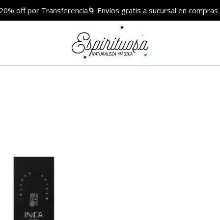
 20% off por Transferencia🌀 Envíos gratis a sucursal en compr