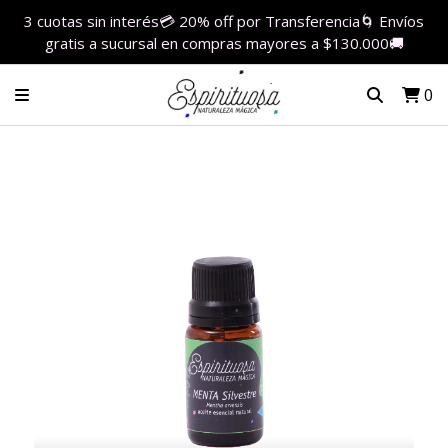
3 cuotas sin interés💳 20% off por Transferencia🌀 Envíos
gratis a sucursal en compras mayores a $130.000🚚
0