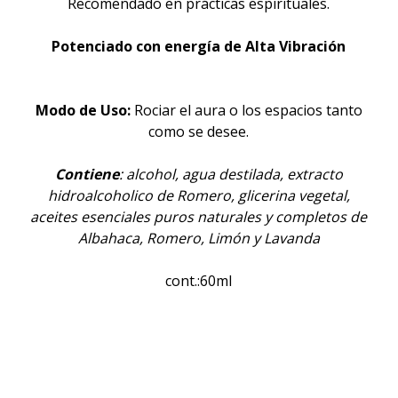
Recomendado en prácticas espirituales.
Potenciado con energía de Alta Vibración
Modo de Uso:
Rociar el aura o los espacios tanto
como se desee.
Contiene
:
alcohol, agua destilada, extracto
hidroalcoholico de Romero, glicerina vegetal,
aceites esenciales puros naturales y completos de
Albahaca, Romero, Limón y Lavanda
cont.:60ml
Aceite esencial, Perfume natural, Sahumar,
Limpieza energética, Wicca, Aromaterapia,
Magia, Armonización, Spray áurico, Alquimia,
Terapias holísticas