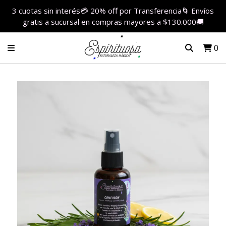
3 cuotas sin interés💳 20% off por Transferencia🌀 Envíos
gratis a sucursal en compras mayores a $130.000🚚
0