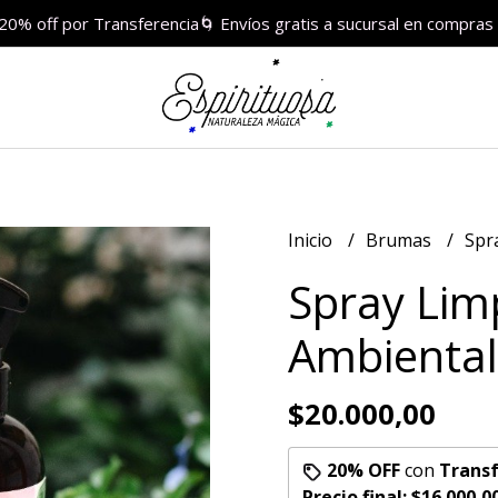
 20% off por Transferencia🌀 Envíos gratis a sucursal en compr
Inicio
Brumas
Spr
Spray Lim
Ambiental
$20.000,00
20% OFF
con
Transf
Precio final:
$16.000,0