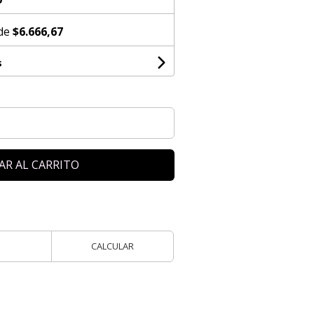
 de
$6.666,67
s
AR AL CARRITO
CALCULAR