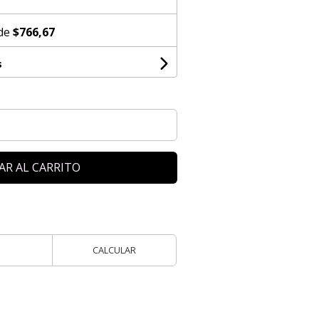
 de
$766,67
s
AR AL CARRITO
CALCULAR