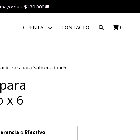
as mayores a $130.000🚚
CUENTA
CONTACTO
0
arbones para Sahumado x 6
para
 x 6
erencia
o
Efectivo