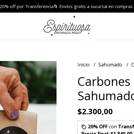
 20% off por Transferencia🌀 Envíos gratis a sucursal en compr
Inicio
Sahumado
C
Carbones 
Sahumado
$2.300,00
20% OFF
con
Transf
Precio final:
$1.840,00