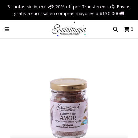
3 cuotas sin interés💳 20% off por Transferencia🌀 Envíos
gratis a sucursal en compras mayores a $130.000🚚
0